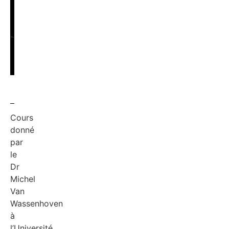
Cours
donné
par
le
Dr
Michel
Van
Wassenhoven
à
l’Université