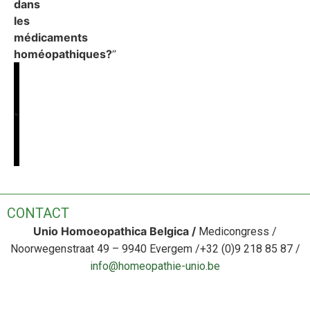
dans
les
médicaments
homéopathiques?
”
CONTACT
Unio Homoeopathica Belgica /
Medicongress /
Noorwegenstraat 49 – 9940 Evergem /+32 (0)9 218 85 8
7
/
info@homeopathie-unio.be