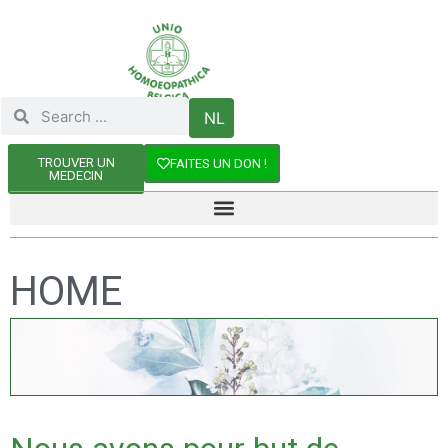
NL
TROUVER UN
FAITES UN DON !
MEDECIN
HOME